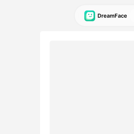
DreamFace
AI-værktøjer
Udforsk de kraftigste AI-vær
videoer og billeder.
Galleri
Opdag og genskab imponere
effekter lavet med vores AI
Priser
Vælg en plan med fleksible 
passer til dine kreative beh