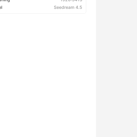
l
Seedream 4.5