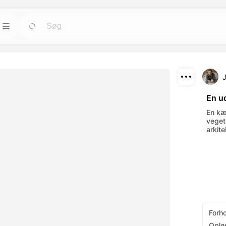
Skabeloner
Gå
Gå
ktøjer til avatars,
Start projekter hurtigt med færdige designs til
enhver behov.
Download
Blog
Gå
Gå
En u
nde visuelle
Læs indsigt, opdateringer og tips om
Del
En kæ
-værktøjer.
Dreamface AI kreativ teknologi.
vegeta
arkite
API
Gå
Gå
muligheder, der
Integrer vores AI-funktionalitet nemt i dine
ov.
egne applikationer.
Forh
Oplø