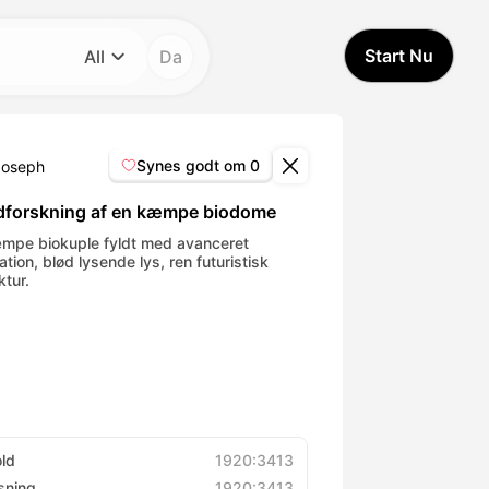
Start Nu
All
Da
Kategori
All
Synes godt om
0
Joseph
Avatar Video
dforskning af en kæmpe biodome
mpe biokuple fyldt med avanceret
tion, blød lysende lys, ren futuristisk
Pet Video
ktur.
AI Video
AI Photo
Trendy Template
old
1920:3413
sning
1920:3413