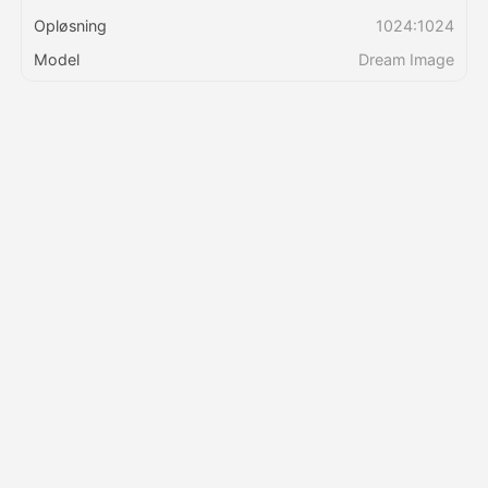
Opløsning
1024:1024
Priser
Model
Dream Image
API