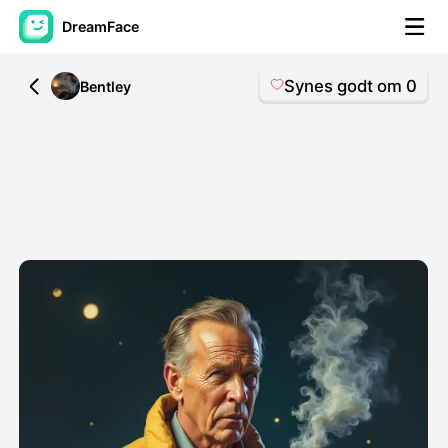
DreamFace
Synes godt om
0
All
Bentley
AI-værktøjer
Avatar video
▼
AI video
▼
Foto:
▼
Andre værktøjer
▼
Se alle værktøjer
Skabeloner