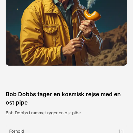
Avatar video
▼
AI video
▼
Foto:
▼
Andre værktøjer
▼
Se alle skabeloner
Bob Dobbs tager en kosmisk rejse med en
Galleri
ost pipe
Bob Dobbs i rummet ryger en ost pibe
Blog
Forhold
1:1