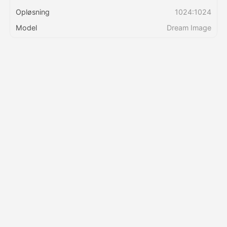
Opløsning
1024:1024
Priser
Model
Dream Image
API