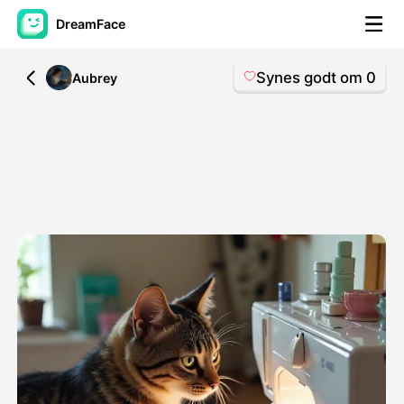
DreamFace
Synes godt om
0
All
Aubrey
AI-værktøjer
Avatar video
▼
AI video
▼
Foto:
▼
Andre værktøjer
▼
Se alle værktøjer
Skabeloner