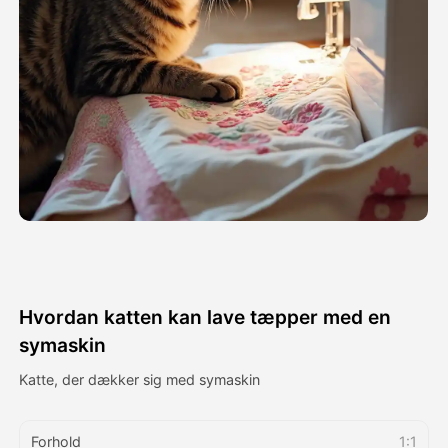
Avatar video
▼
AI video
▼
Foto:
▼
Andre værktøjer
▼
Se alle skabeloner
Hvordan katten kan lave tæpper med en
Galleri
symaskin
Katte, der dækker sig med symaskin
Blog
Forhold
1:1