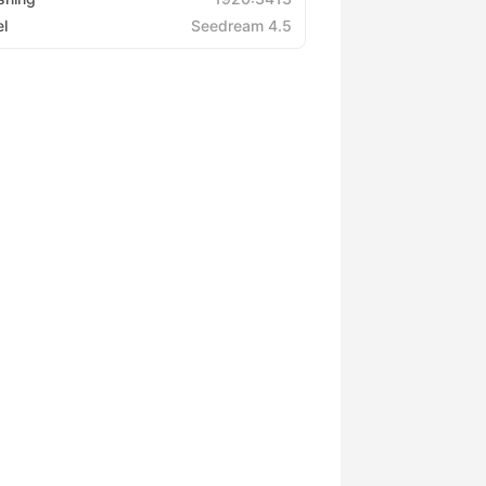
l
Seedream 4.5