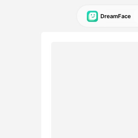
DreamFace
AI-værktøjer
Udforsk de kraftigste AI-vær
videoer og billeder.
Galleri
Opdag og genskab imponere
effekter lavet med vores AI
Priser
Vælg en plan med fleksible 
passer til dine kreative beh