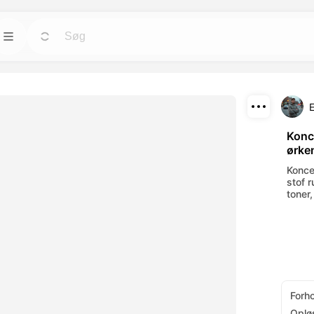
Skabeloner
Gå
Gå
ktøjer til avatars,
Start projekter hurtigt med færdige designs til
enhver behov.
E
Download
Blog
Gå
Gå
Konc
ørke
nde visuelle
Læs indsigt, opdateringer og tips om
Del
-værktøjer.
Dreamface AI kreativ teknologi.
Konce
stof 
API
toner,
Gå
Gå
muligheder, der
Integrer vores AI-funktionalitet nemt i dine
ov.
egne applikationer.
Forh
Oplø