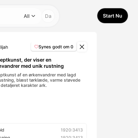
Start Nu
All
Da
Kategori
All
Synes godt om
0
lijah
Avatar Video
eptkunst, der viser en
nvandrer med unik rustning
Pet Video
ptkunst af en ørkenvandrer med lagd
rustning, blæst tørklæde, varme støvede
 detaljeret karakter ark.
AI Video
AI Photo
Trendy Template
old
1920:3413
sning
1920:3413