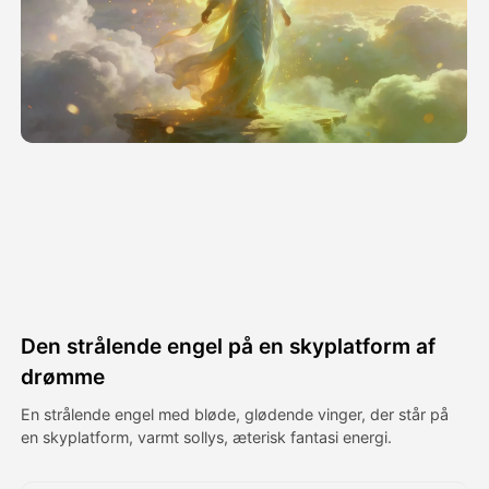
Avatar video
▼
AI video
▼
Foto:
▼
Andre værktøjer
▼
Se alle skabeloner
Den strålende engel på en skyplatform af
Galleri
drømme
En strålende engel med bløde, glødende vinger, der står på
en skyplatform, varmt sollys, æterisk fantasi energi.
Blog