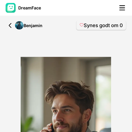
DreamFace
Synes godt om
0
All
Benjamin
AI-værktøjer
Avatar video
▼
AI video
▼
Foto:
▼
Andre værktøjer
▼
Se alle værktøjer
Skabeloner