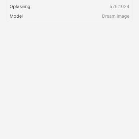
Opløsning
576:1024
Priser
Model
Dream Image
API