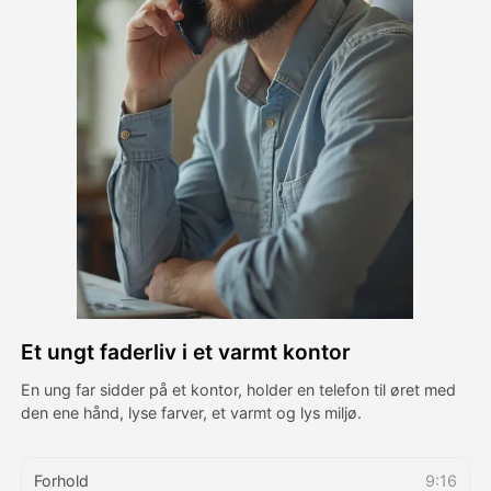
Avatar video
▼
AI video
▼
Foto:
▼
Andre værktøjer
▼
Se alle skabeloner
Et ungt faderliv i et varmt kontor
Galleri
En ung far sidder på et kontor, holder en telefon til øret med
den ene hånd, lyse farver, et varmt og lys miljø.
Blog
Forhold
9:16