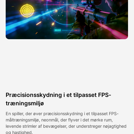
Avatar video
▼
AI video
▼
Foto:
▼
Andre værktøjer
▼
Se alle skabeloner
Præcisionsskydning i et tilpasset FPS-
Galleri
træningsmiljø
En spiller, der øver præcisionsskydning i et tilpasset FPS-
måltræningsmiljø, neonmål, der flyver i det mørke rum,
Blog
levende strimler af bevægelser, der understreger nøjagtighed
og hastighed.