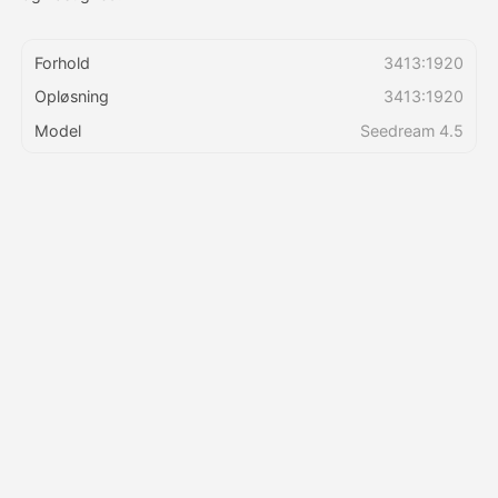
Priser
Forhold
3413:1920
Opløsning
3413:1920
Model
Seedream 4.5
API