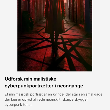
Avatar video
▼
AI video
▼
Foto:
▼
Andre værktøjer
▼
Se alle skabeloner
Udforsk minimalistiske
Galleri
cyberpunkportrætter i neongange
Et minimalistisk portræt af en kvinde, der står i en smal gade,
der kun er oplyst af røde neonskilt, skarpe skygger,
Blog
cyberpunk toner.