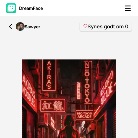
DreamFace
Synes godt om
0
All
Sawyer
AI-værktøjer
Avatar video
▼
AI video
▼
Foto:
▼
Andre værktøjer
▼
Se alle værktøjer
Skabeloner