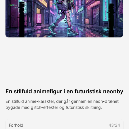
Avatar video
▼
AI video
▼
Foto:
▼
Andre værktøjer
▼
Se alle skabeloner
En stilfuld animefigur i en futuristisk neonby
Galleri
En stilfuld anime-karakter, der går gennem en neon-drænet
bygade med glitch-effekter og futuristisk skiltning.
Blog
Forhold
43:24