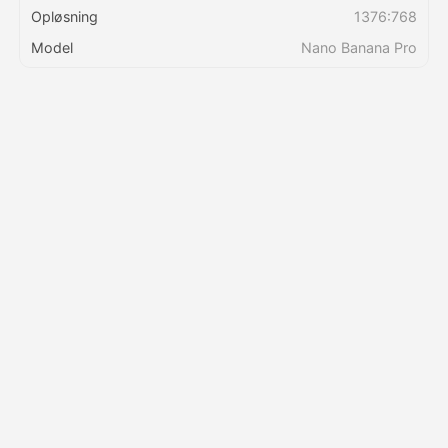
Opløsning
1376:768
Model
Nano Banana Pro
Priser
API