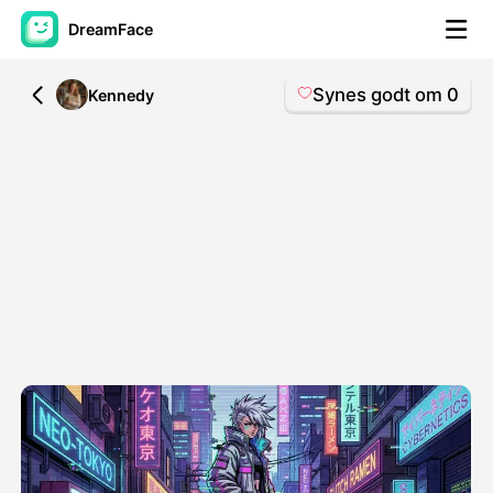
DreamFace
Synes godt om
0
All
Kennedy
AI-værktøjer
Avatar video
▼
AI video
▼
Foto:
▼
Andre værktøjer
▼
Se alle værktøjer
Skabeloner