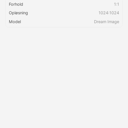
Forhold
1:1
Opløsning
1024:1024
Priser
Model
Dream Image
API