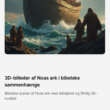
Avatar video
▼
AI video
▼
Foto:
▼
Andre værktøjer
▼
Se alle skabeloner
3D-billeder af Noas ark i bibelske
Galleri
sammenhænge
Bibelske scener af Noas ark med detaljeret og filmlig 3D-
kvalitet
Blog