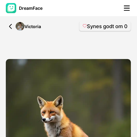
DreamFace
Synes godt om
0
All
Victoria
AI-værktøjer
Avatar video
▼
AI video
▼
Foto:
▼
Andre værktøjer
▼
Se alle værktøjer
Skabeloner