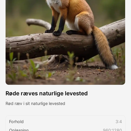
Avatar video
▼
AI video
▼
Foto:
▼
Andre værktøjer
▼
Se alle skabeloner
Røde ræves naturlige levested
Galleri
Rød ræv i sit naturlige levested
Blog
Forhold
3:4
Opløsning
960:1280