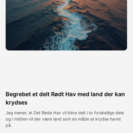
Avatar video
▼
AI video
▼
Foto:
▼
Andre værktøjer
▼
Se alle skabeloner
Begrebet et delt Rødt Hav med land der kan
Galleri
krydses
Jeg mener, at Det Røde Hav vil blive delt i to forskellige dele
og i midten vil der være land som en måde at krydse havet
Blog
på.