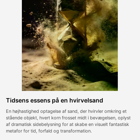
Avatar video
▼
AI video
▼
Foto:
▼
Andre værktøjer
▼
Se alle skabeloner
Tidsens essens på en hvirvelsand
Galleri
En højhastighed optagelse af sand, der hvirvler omkring et
stående objekt, hvert korn frosset midt i bevægelsen, oplyst
af dramatisk sidebelysning for at skabe en visuelt fantastisk
Blog
metafor for tid, forfald og transformation.