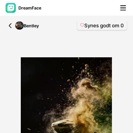
DreamFace
Synes godt om
0
All
Bentley
AI-værktøjer
Avatar video
▼
AI video
▼
Foto:
▼
Andre værktøjer
▼
Se alle værktøjer
Skabeloner