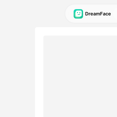
DreamFace
AI-værktøjer
Udforsk de kraftigste AI-vær
videoer og billeder.
Galleri
Opdag og genskab imponere
effekter lavet med vores AI
Priser
Vælg en plan med fleksible 
passer til dine kreative beh