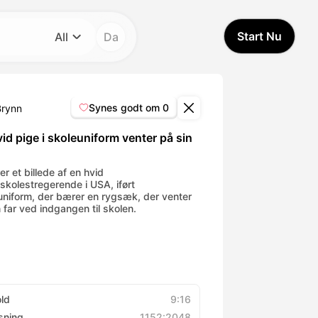
Start Nu
All
Da
Kategori
All
Synes godt om
0
Brynn
Avatar Video
id pige i skoleuniform venter på sin
Pet Video
r et billede af en hvid
skolestregerende i USA, iført
uniform, der bærer en rygsæk, der venter
 far ved indgangen til skolen.
AI Video
AI Photo
Trendy Template
old
9:16
sning
1152:2048