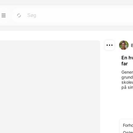
Skabeloner
Gå
Gå
ktøjer til avatars,
Start projekter hurtigt med færdige designs til
enhver behov.
Download
Blog
Gå
Gå
En hv
far
nde visuelle
Læs indsigt, opdateringer og tips om
Del
-værktøjer.
Dreamface AI kreativ teknologi.
Genere
grund
API
skole
Gå
Gå
på sin
muligheder, der
Integrer vores AI-funktionalitet nemt i dine
ov.
egne applikationer.
Forh
Oplø