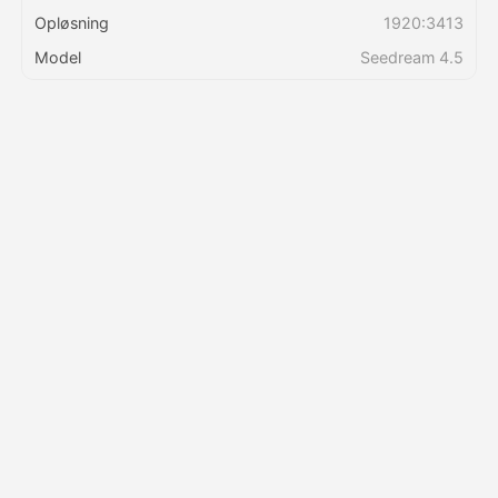
Opløsning
1920:3413
Priser
Model
Seedream 4.5
API