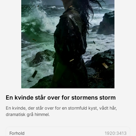
Avatar video
▼
AI video
▼
Foto:
▼
Andre værktøjer
▼
Se alle skabeloner
En kvinde står over for stormens storm
Galleri
En kvinde, der står over for en stormfuld kyst, vådt hår,
dramatisk grå himmel.
Blog
Forhold
1920:3413