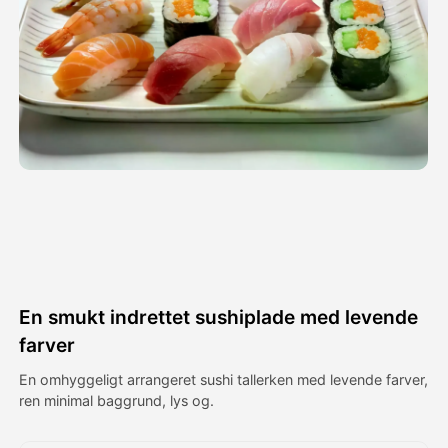
Avatar video
▼
AI video
▼
Foto:
▼
Andre værktøjer
▼
Se alle skabeloner
En smukt indrettet sushiplade med levende
Galleri
farver
En omhyggeligt arrangeret sushi tallerken med levende farver,
ren minimal baggrund, lys og.
Blog