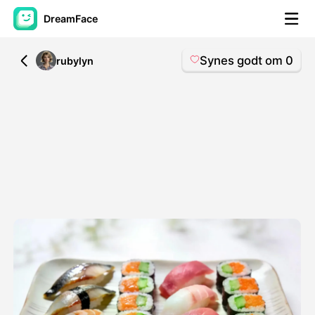
DreamFace
Synes godt om
0
All
rubylyn
AI-værktøjer
Avatar video
▼
AI video
▼
Foto:
▼
Andre værktøjer
▼
Se alle værktøjer
Skabeloner