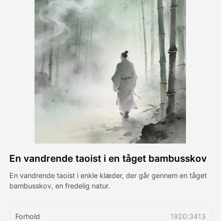
Avatar video
▼
AI video
▼
Foto:
▼
Andre værktøjer
▼
Se alle skabeloner
En vandrende taoist i en tåget bambusskov
Galleri
En vandrende taoist i enkle klæder, der går gennem en tåget
bambusskov, en fredelig natur.
Blog
Forhold
1920:3413