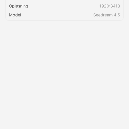
Opløsning
1920:3413
Priser
Model
Seedream 4.5
API