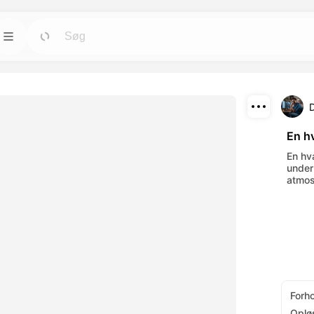
Skabeloner
Gå
Gå
ktøjer til avatars,
Start projekter hurtigt med færdige designs til
enhver behov.
D
Download
Blog
Gå
Gå
En hv
nde visuelle
Læs indsigt, opdateringer og tips om
Del
En hva
-værktøjer.
Dreamface AI kreativ teknologi.
under
atmos
API
Gå
Gå
muligheder, der
Integrer vores AI-funktionalitet nemt i dine
ov.
egne applikationer.
Forh
Oplø