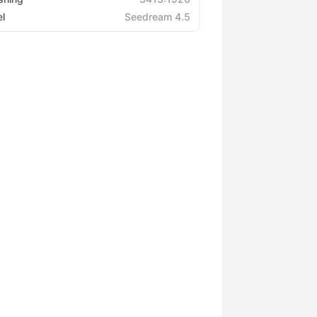
l
Seedream 4.5