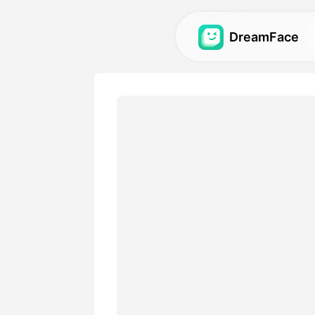
DreamFace
AI-værktøjer
Udforsk de kraftigste AI-vær
videoer og billeder.
Galleri
Opdag og genskab imponere
effekter lavet med vores AI
Priser
Vælg en plan med fleksible 
passer til dine kreative beh