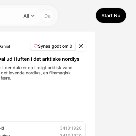
Start Nu
All
Da
Kategori
All
Synes godt om
0
aniel
Avatar Video
al ud i luften i det arktiske nordlys
l, der dukker op i roligt arktisk vand
 det levende nordlys, en filmmagisk
Pet Video
fære.
AI Video
AI Photo
Trendy Template
old
3413:1920
sning
3413:1920