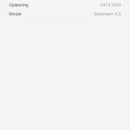
Opløsning
3413:1920
Model
Seedream 4.5
Priser
API