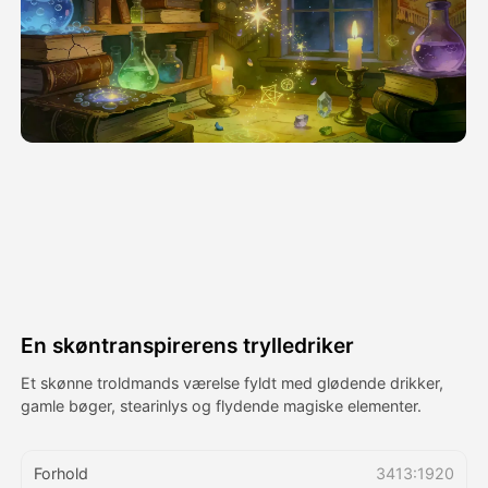
Avatar video
▼
AI video
▼
Foto:
▼
Andre værktøjer
▼
Se alle skabeloner
En skøntranspirerens trylledriker
Galleri
Et skønne troldmands værelse fyldt med glødende drikker,
gamle bøger, stearinlys og flydende magiske elementer.
Blog
Forhold
3413:1920