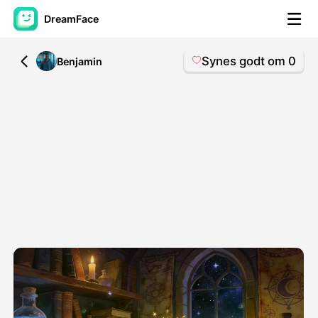
DreamFace
Synes godt om
0
All
Benjamin
AI-værktøjer
Avatar video
▼
AI video
▼
Foto:
▼
Andre værktøjer
▼
Se alle værktøjer
Skabeloner