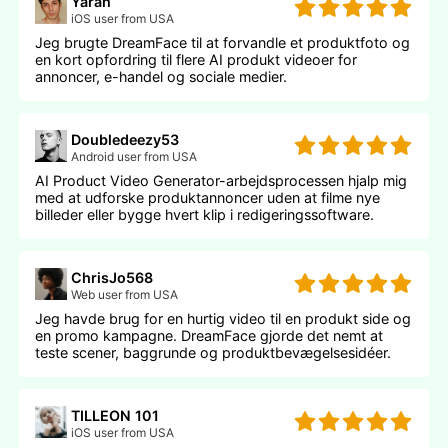
Yaran
iOS user from USA
Jeg brugte DreamFace til at forvandle et produktfoto og
en kort opfordring til flere AI produkt videoer for
annoncer, e-handel og sociale medier.
Doubledeezy53
Android user from USA
AI Product Video Generator-arbejdsprocessen hjalp mig
med at udforske produktannoncer uden at filme nye
billeder eller bygge hvert klip i redigeringssoftware.
ChrisJo568
Web user from USA
Jeg havde brug for en hurtig video til en produkt side og
en promo kampagne. DreamFace gjorde det nemt at
teste scener, baggrunde og produktbevægelsesidéer.
TILLEON 101
iOS user from USA