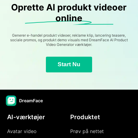
Oprette AI produkt videoer
online
Generer e-handel produkt videoer, reklame klip, lancering teasere,
sociale promos, og produkt demo visuals med DreamFace AI Product
Video Generator værktøjer.
Start Nu
DreamFace
AI-værktøjer
Produktet
Avatar video
Prøv på nettet