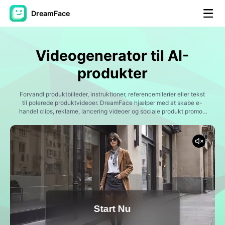
DreamFace
AI-værktøjer
Videogenerator til AI-
Avatar video
▼
produkter
AI video
Forvandl produktbilleder, instruktioner, referencemilerier eller tekst
▼
til polerede produktvideoer. DreamFace hjælper med at skabe e-
handel clips, reklame, lancering videoer og sociale produkt promos
online.
Foto:
▼
Andre værktøjer
▼
Se alle værktøjer
Start Nu
Skabeloner