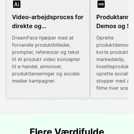
Video-arbejdsproces for
Produktanme
direkte og
Demos og Soc
billedprodukter
DreamFace hjælper med at
Oprette
forvandle produktbilleder,
produktdemonstr
prompter, referencer og tekst
korte produktan
til AI produkt video koncepter
markedsklip,
til e-handel, annoncer,
livsstilsprodukt
produktlanseringer og sociale
oprette socialt i
medier kampagner.
stopper med at r
filme hver scene
Flere Værdifulde