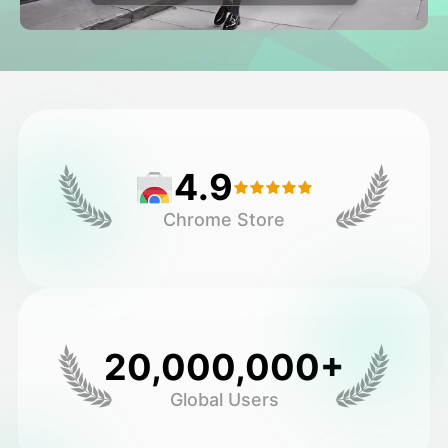
Avatar video
▼
AI video
▼
Foto:
▼
4.9
Andre værktøjer
▼
Chrome Store
Se alle skabeloner
Galleri
20,000,000+
Global Users
Blog