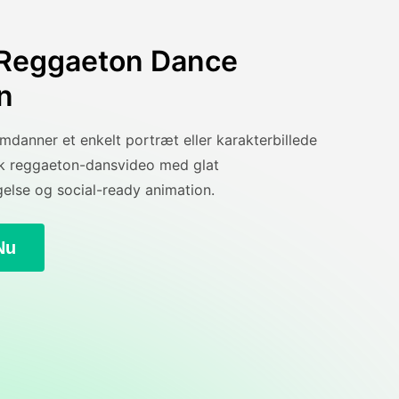
 Reggaeton Dance
n
danner et enkelt portræt eller karakterbillede
isk reggaeton-dansvideo med glat
lse og social-ready animation.
Nu