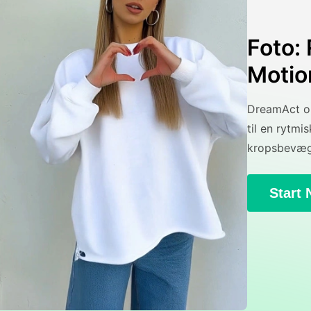
Foto:
Motio
DreamAct om
til en rytm
kropsbevæge
Start 