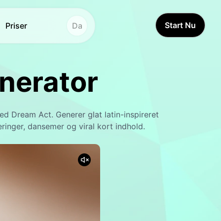
Start Nu
Priser
Da
Andre værktøjer
Andre værktøjer
nerator
Stemmestudie
Stemmestudie
Hot
Hot
Ansigtsbytte
Videooversætter
New
ed Dream Act. Generer glat latin-inspireret
Videooversætter
Ansigtsbytte
New
ringer, dansemer og viral kort indhold.
AI-lyd
Videoforstærker
Livstidsvideo
AI-stemmeskifter
New