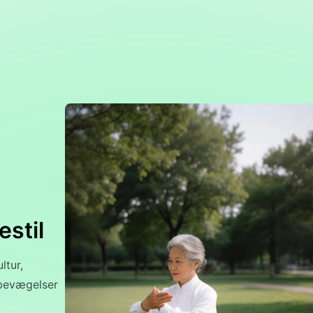
stil
ltur,
 bevægelser