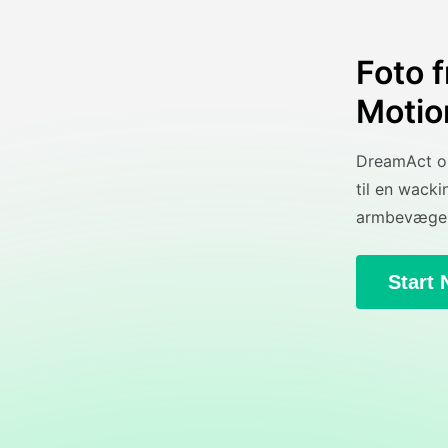
Foto 
Motio
DreamAct om
til en wack
armbevægels
Start 