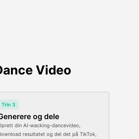
Dance Video
Trin 3
Generere og dele
Oprett din AI-wacking-dancevideo,
download resultatet og del det på TikTok,