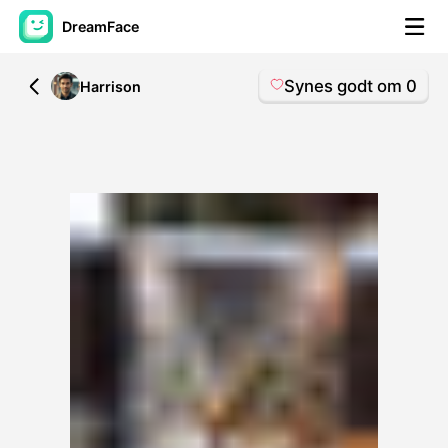
DreamFace
Synes godt om
0
All
Harrison
AI-værktøjer
Avatar video
▼
AI video
▼
Foto:
▼
Andre værktøjer
▼
Se alle værktøjer
Skabeloner