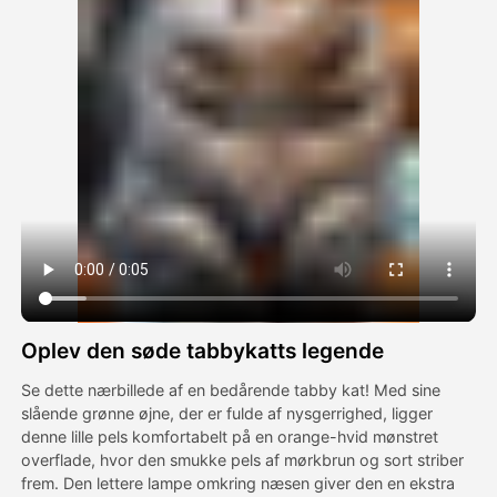
Avatar video
▼
AI video
▼
Foto:
▼
Andre værktøjer
▼
Se alle skabeloner
Oplev den søde tabbykatts legende
Galleri
Se dette nærbillede af en bedårende tabby kat! Med sine
slående grønne øjne, der er fulde af nysgerrighed, ligger
denne lille pels komfortabelt på en orange-hvid mønstret
overflade, hvor den smukke pels af mørkbrun og sort striber
Blog
frem. Den lettere lampe omkring næsen giver den en ekstra