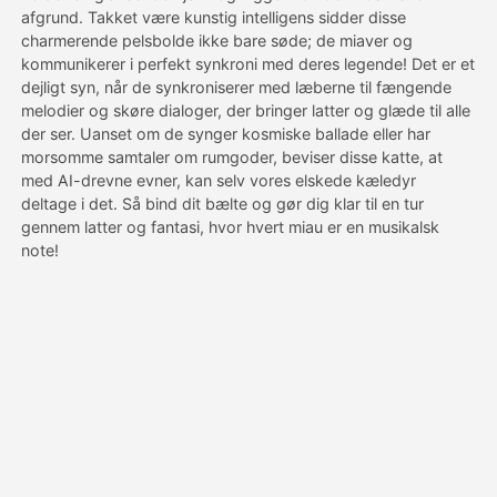
afgrund. Takket være kunstig intelligens sidder disse
charmerende pelsbolde ikke bare søde; de miaver og
Priser
kommunikerer i perfekt synkroni med deres legende! Det er et
dejligt syn, når de synkroniserer med læberne til fængende
melodier og skøre dialoger, der bringer latter og glæde til alle
der ser. Uanset om de synger kosmiske ballade eller har
API
morsomme samtaler om rumgoder, beviser disse katte, at
med AI-drevne evner, kan selv vores elskede kæledyr
deltage i det. Så bind dit bælte og gør dig klar til en tur
gennem latter og fantasi, hvor hvert miau er en musikalsk
note!