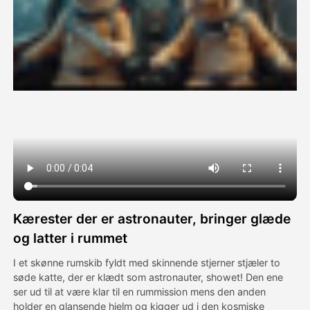
Avatar video
▼
AI video
▼
Foto:
▼
Andre værktøjer
▼
Se alle skabeloner
Kærester der er astronauter, bringer glæde
Galleri
og latter i rummet
I et skønne rumskib fyldt med skinnende stjerner stjæler to
søde katte, der er klædt som astronauter, showet! Den ene
Blog
ser ud til at være klar til en rummission mens den anden
holder en glansende hjelm og kigger ud i den kosmiske