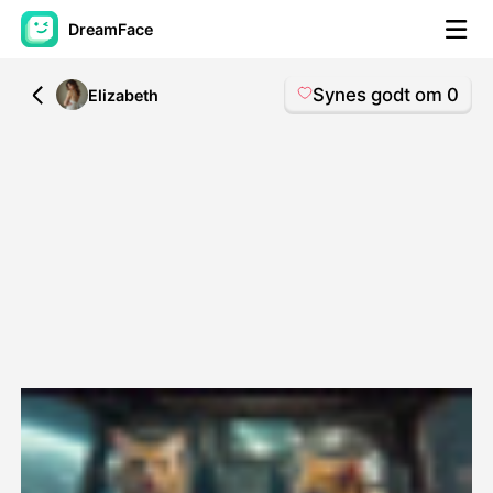
DreamFace
Synes godt om
0
All
Elizabeth
AI-værktøjer
Avatar video
▼
AI video
▼
Foto:
▼
Andre værktøjer
▼
Se alle værktøjer
Skabeloner