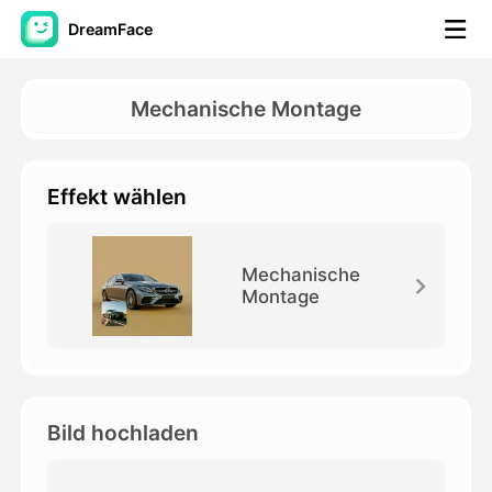
DreamFace
KI-Tools
Mechanische Montage
Avatar-Video
▼
Effekt wählen
KI-Video
▼
KI-Fotos
▼
Mechanische
Montage
Weitere Instrumente
▼
Alle Tools anzeigen
Bild hochladen
Vorlagen