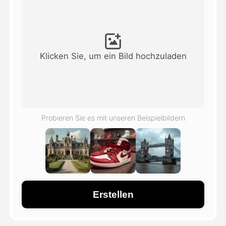
Avatar-Video
▼
KI-Video
▼
Klicken Sie, um ein Bild hochzuladen
KI-Fotos
▼
Weitere Instrumente
▼
Probieren Sie es mit unseren Beispielbildern
Alle Vorlagen anzeigen
Galerie
Erstellen
Blog