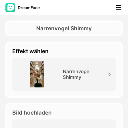
DreamFace
KI-Tools
Narrenvogel Shimmy
Avatar-Video
▼
Effekt wählen
KI-Video
▼
KI-Fotos
▼
Narrenvogel
Shimmy
Weitere Instrumente
▼
Alle Tools anzeigen
Bild hochladen
Vorlagen