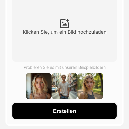
Avatar-Video
▼
KI-Video
▼
Klicken Sie, um ein Bild hochzuladen
KI-Fotos
▼
Weitere Instrumente
▼
Probieren Sie es mit unseren Beispielbildern
Alle Vorlagen anzeigen
Galerie
Erstellen
Blog