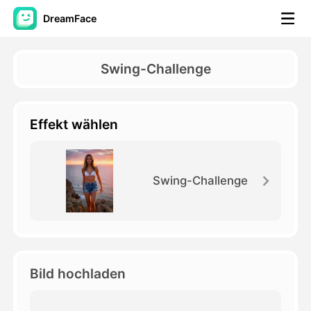
DreamFace
KI-Tools
Swing-Challenge
Avatar-Video
▼
Effekt wählen
KI-Video
▼
KI-Fotos
▼
Swing-Challenge
Weitere Instrumente
▼
Alle Tools anzeigen
Bild hochladen
Vorlagen