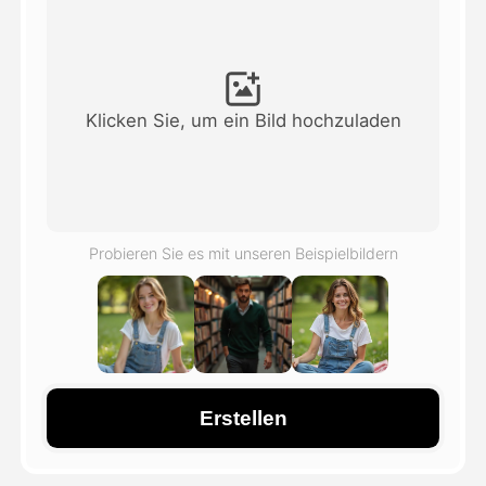
Avatar-Video
▼
KI-Video
▼
Klicken Sie, um ein Bild hochzuladen
KI-Fotos
▼
Weitere Instrumente
▼
Probieren Sie es mit unseren Beispielbildern
Alle Vorlagen anzeigen
Galerie
Erstellen
Blog