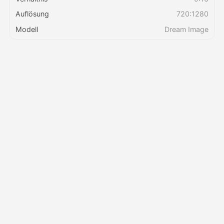
Auflösung
720:1280
Preise
Modell
Dream Image
API