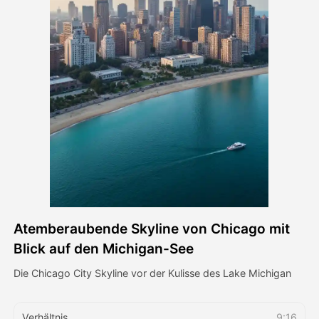
Avatar-Video
▼
KI-Video
▼
KI-Fotos
▼
Weitere Instrumente
▼
Alle Vorlagen anzeigen
Atemberaubende Skyline von Chicago mit
Galerie
Blick auf den Michigan-See
Die Chicago City Skyline vor der Kulisse des Lake Michigan
Blog
Verhältnis
9:16