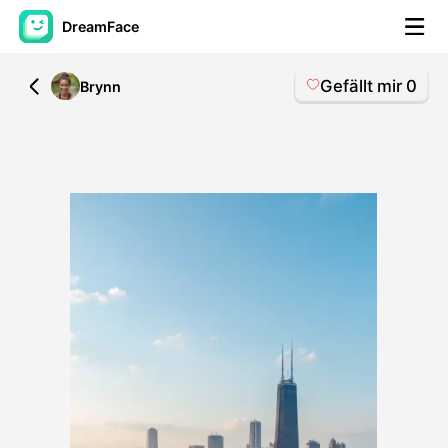
DreamFace
Gefällt mir
0
All
Brynn
KI-Tools
Avatar-Video
▼
KI-Video
▼
KI-Fotos
▼
Weitere Instrumente
▼
Alle Tools anzeigen
Vorlagen