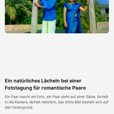
Avatar-Video
▼
KI-Video
▼
KI-Fotos
▼
Weitere Instrumente
▼
Alle Vorlagen anzeigen
Ein natürliches Lächeln bei einer
Galerie
Fototagung für romantische Paare
Ein Paar macht ein Foto, ein Paar steht auf einer Säule, lächelt
in die Kamera, lächelt natürlich, das dritte Bild bezieht sich auf
Blog
den Hintergrund.