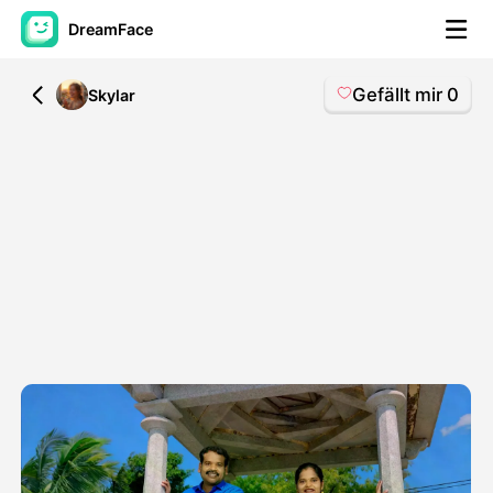
DreamFace
Gefällt mir
0
All
Skylar
KI-Tools
Avatar-Video
▼
KI-Video
▼
KI-Fotos
▼
Weitere Instrumente
▼
Alle Tools anzeigen
Vorlagen