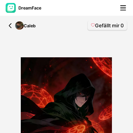
DreamFace
Gefällt mir
0
All
Caleb
KI-Tools
Avatar-Video
▼
KI-Video
▼
KI-Fotos
▼
Weitere Instrumente
▼
Alle Tools anzeigen
Vorlagen