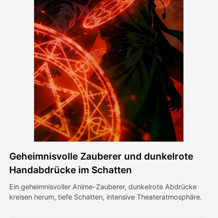
Avatar-Video
▼
KI-Video
▼
KI-Fotos
▼
Weitere Instrumente
▼
Alle Vorlagen anzeigen
Geheimnisvolle Zauberer und dunkelrote
Galerie
Handabdrücke im Schatten
Ein geheimnisvoller Anime-Zauberer, dunkelrote Abdrücke
kreisen herum, tiefe Schatten, intensive Theateratmosphäre.
Blog