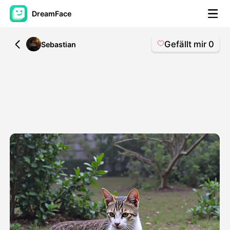
DreamFace
Gefällt mir
0
All
Sebastian
KI-Tools
Avatar-Video
▼
KI-Video
▼
KI-Fotos
▼
Weitere Instrumente
▼
Alle Tools anzeigen
Vorlagen