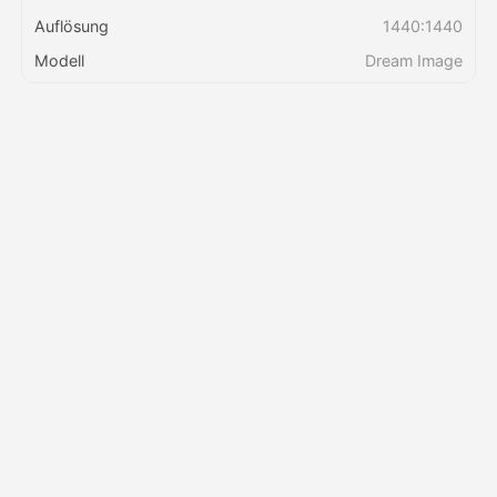
Auflösung
1440:1440
Preise
Modell
Dream Image
API