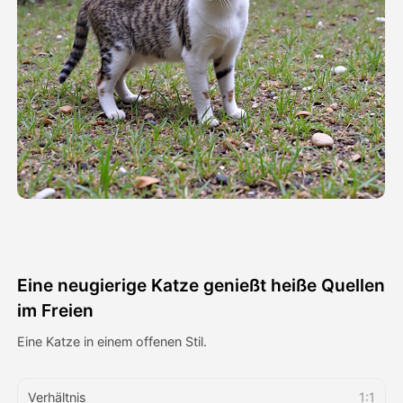
Avatar-Video
▼
KI-Video
▼
KI-Fotos
▼
Weitere Instrumente
▼
Alle Vorlagen anzeigen
Eine neugierige Katze genießt heiße Quellen
Galerie
im Freien
Eine Katze in einem offenen Stil.
Blog
Verhältnis
1:1