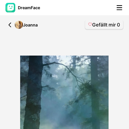
DreamFace
Gefällt mir
0
All
Joanna
KI-Tools
Avatar-Video
▼
KI-Video
▼
KI-Fotos
▼
Weitere Instrumente
▼
Alle Tools anzeigen
Vorlagen