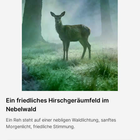
Avatar-Video
▼
KI-Video
▼
KI-Fotos
▼
Weitere Instrumente
▼
Alle Vorlagen anzeigen
Ein friedliches Hirschgeräumfeld im
Galerie
Nebelwald
Ein Reh steht auf einer nebligen Waldlichtung, sanftes
Morgenlicht, friedliche Stimmung.
Blog