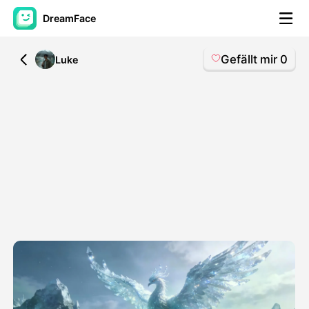
DreamFace
Gefällt mir
0
All
Luke
KI-Tools
Avatar-Video
▼
KI-Video
▼
KI-Fotos
▼
Weitere Instrumente
▼
Alle Tools anzeigen
Vorlagen