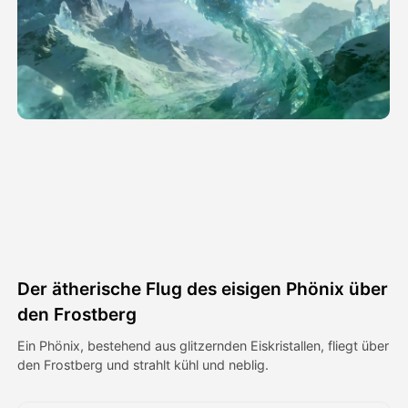
Avatar-Video
▼
KI-Video
▼
KI-Fotos
▼
Weitere Instrumente
▼
Alle Vorlagen anzeigen
Der ätherische Flug des eisigen Phönix über
Galerie
den Frostberg
Ein Phönix, bestehend aus glitzernden Eiskristallen, fliegt über
den Frostberg und strahlt kühl und neblig.
Blog