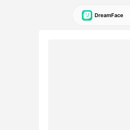
DreamFace
KI-Tools
Entdecken Sie die leistungs
für Avatare, Videos und Bild
Galerie
Entdecken und reproduzier
beeindruckende visuelle Eff
unseren KI-Tools erstellt w
Preise
Wählen Sie einen Plan mit f
der Ihren kreativen Bedürfn