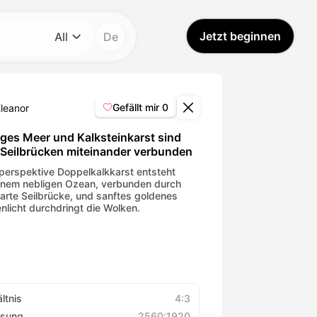
Jetzt beginnen
All
De
Kategorie
All
Gefällt mir
0
Eleanor
Avatar Video
iges Meer und Kalksteinkarst sind
 Seilbrücken miteinander verbunden
Pet Video
perspektive Doppelkalkkarst entsteht
inem nebligen Ozean, verbunden durch
zarte Seilbrücke, und sanftes goldenes
nlicht durchdringt die Wolken.
AI Video
AI Photo
Trendy Template
ltnis
4:3
ösung
2560:1920