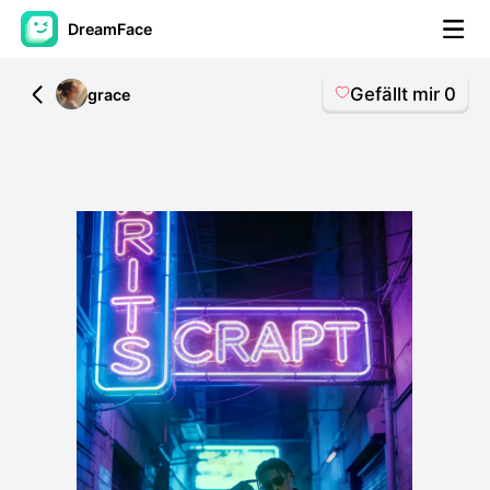
DreamFace
Gefällt mir
0
All
grace
KI-Tools
Avatar-Video
▼
KI-Video
▼
KI-Fotos
▼
Weitere Instrumente
▼
Alle Tools anzeigen
Vorlagen