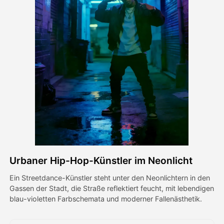
Avatar-Video
▼
KI-Video
▼
KI-Fotos
▼
Weitere Instrumente
▼
Alle Vorlagen anzeigen
Urbaner Hip-Hop-Künstler im Neonlicht
Galerie
Ein Streetdance-Künstler steht unter den Neonlichtern in den
Gassen der Stadt, die Straße reflektiert feucht, mit lebendigen
blau-violetten Farbschemata und moderner Fallenästhetik.
Blog