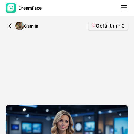
DreamFace
Gefällt mir
0
All
Camila
KI-Tools
Avatar-Video
▼
KI-Video
▼
KI-Fotos
▼
Weitere Instrumente
▼
Alle Tools anzeigen
Vorlagen