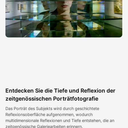
Avatar-Video
▼
KI-Video
▼
KI-Fotos
▼
Weitere Instrumente
▼
Alle Vorlagen anzeigen
Entdecken Sie die Tiefe und Reflexion der
Galerie
zeitgenössischen Porträtfotografie
Das Porträt des Subjekts wird durch geschichtete
Reflexionsoberfläche aufgenommen, wodurch
Blog
multidimensionale Reflexionen und Tiefe entstehen, die an
zeitgenössische Galeriearbeiten erinnern.