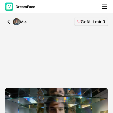
DreamFace
Gefällt mir
0
All
Mia
KI-Tools
Avatar-Video
▼
KI-Video
▼
KI-Fotos
▼
Weitere Instrumente
▼
Alle Tools anzeigen
Vorlagen