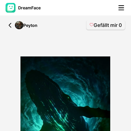
DreamFace
Gefällt mir
0
All
Peyton
KI-Tools
Avatar-Video
▼
KI-Video
▼
KI-Fotos
▼
Weitere Instrumente
▼
Alle Tools anzeigen
Vorlagen