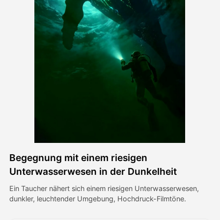
Avatar-Video
▼
KI-Video
▼
KI-Fotos
▼
Weitere Instrumente
▼
Alle Vorlagen anzeigen
Begegnung mit einem riesigen
Galerie
Unterwasserwesen in der Dunkelheit
Ein Taucher nähert sich einem riesigen Unterwasserwesen,
dunkler, leuchtender Umgebung, Hochdruck-Filmtöne.
Blog