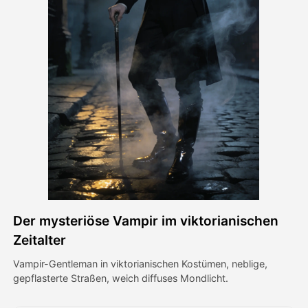
Avatar-Video
▼
KI-Video
▼
KI-Fotos
▼
Weitere Instrumente
▼
Alle Vorlagen anzeigen
Der mysteriöse Vampir im viktorianischen
Galerie
Zeitalter
Vampir-Gentleman in viktorianischen Kostümen, neblige,
gepflasterte Straßen, weich diffuses Mondlicht.
Blog