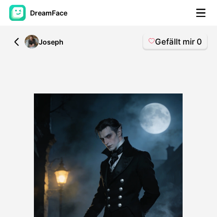
DreamFace
Gefällt mir
0
All
Joseph
KI-Tools
Avatar-Video
▼
KI-Video
▼
KI-Fotos
▼
Weitere Instrumente
▼
Alle Tools anzeigen
Vorlagen