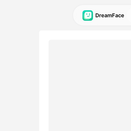
DreamFace
KI-Tools
Entdecken Sie die leistungs
für Avatare, Videos und Bild
Galerie
Entdecken und reproduzier
beeindruckende visuelle Eff
unseren KI-Tools erstellt w
Preise
Wählen Sie einen Plan mit f
der Ihren kreativen Bedürfn