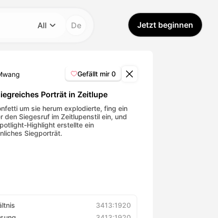
Jetzt beginnen
All
De
Kategorie
All
Gefällt mir
0
Mwang
Avatar Video
iegreiches Porträt in Zeitlupe
nfetti um sie herum explodierte, fing ein
r den Siegesruf im Zeitlupenstil ein, und
Pet Video
otlight-Highlight erstellte ein
nliches Siegporträt.
AI Video
AI Photo
Trendy Template
ltnis
3413:1920
ösung
3413:1920