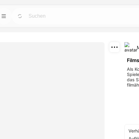
Vorlagen
Gehen
Gehen
stärksten KI-Tools
Starten Sie Projekte mit fertigen Designs für
er.
jeden Bedarf.
Herunterladen
Blog
Gehen
Gehen
Films
en Sie
Lesen Sie Einblicke, Updates und Tipps zur
Teilen
Als Ko
ekte, die mit
Dreamface AI kreativen Technologie.
Spiele
urden.
das Sp
filmäh
API
Gehen
Gehen
lexiblen Optionen,
Integrieren Sie unsere KI-Funktionalität
issen entspricht.
problemlos in Ihre eigenen Anwendungen.
Verhä
Aufl