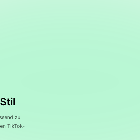
Stil
assend zu
len TikTok-