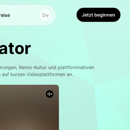
Jetzt beginnen
reise
De
os
tere Instrumente
ator
u Bild
Videoübersetzung
Hot
Hot
er
eo-Übersetzer
New
derungen, Remix-Kultur und plattformnativen
rgrundentferner
ichter tauschen
New
s auf kurzen Videoplattformen an.
erbesserer
eo Enhancer
ddetektor
Schallwandler
New
New