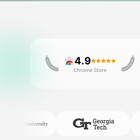
4.9
Chrome Store