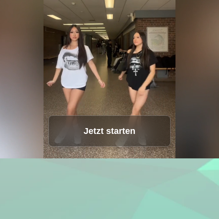
Sprachstudio
Hot
Gesichter tauschen
New
Video-Übersetzer
New
Video-Verbesserer
Lifetime Video
Jetzt starten