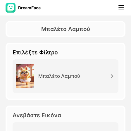
DreamFace
Εργαλεία AI
Μπαλέτο Λαμπού
Βίντεο του Avatar
▼
Επιλέξτε Φίλτρο
Βίντεο
▼
Φωτογραφία
▼
Μπαλέτο Λαμπού
Άλλα Μέσα
▼
Δείτε όλα τα εργαλεία
Ανεβάστε Εικόνα
Πρότυπα