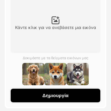
Βίντεο του Avatar
▼
Βίντεο
▼
Κάντε κλικ για να ανεβάσετε μια εικόνα
Φωτογραφία
▼
Άλλα Μέσα
▼
Δοκιμάστε με τα δείγματα εικόνων μας
Δείτε όλα τα πρότυπα
Γκαλερί
Δημιουργία
Blog