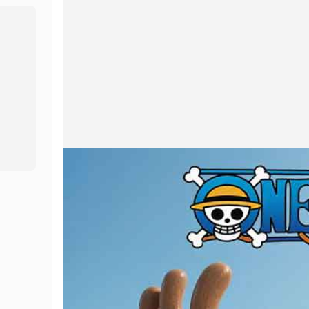
Στούντιο φωνής
Επαγγελματίας
Hot
Hot
Ανταλλαγή προσώπων
Μετάφραση βίντεο
New
Μετάφραση βίντεο
Κλώνος φωνής
New
Ήχος τεχνητής νοημοσύνης
Βίντεο βελτιωτή
Βίντεο διά βίου
Αλλαγή φωνής
New