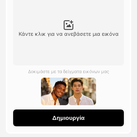
Βίντεο του Avatar
▼
Βίντεο
▼
Κάντε κλικ για να ανεβάσετε μια εικόνα
Φωτογραφία
▼
Άλλα Μέσα
▼
Δοκιμάστε με τα δείγματα εικόνων μας
Δείτε όλα τα πρότυπα
Γκαλερί
Δημιουργία
Blog