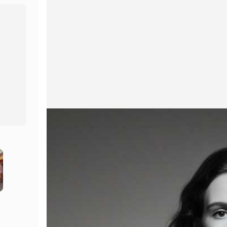
Στούντιο φωνής
Επαγγελματίας
Hot
Hot
Ανταλλαγή προσώπων
Μετάφραση βίντεο
New
Μετάφραση βίντεο
Κλώνος φωνής
New
Ήχος τεχνητής νοημοσύνης
Βίντεο βελτιωτή
Βίντεο διά βίου
Αλλαγή φωνής
New