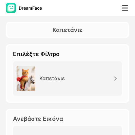
DreamFace
Εργαλεία AI
Καπετάνιε
Βίντεο του Avatar
▼
Επιλέξτε Φίλτρο
Βίντεο
▼
Φωτογραφία
▼
Καπετάνιε
Άλλα Μέσα
▼
Δείτε όλα τα εργαλεία
Ανεβάστε Εικόνα
Πρότυπα