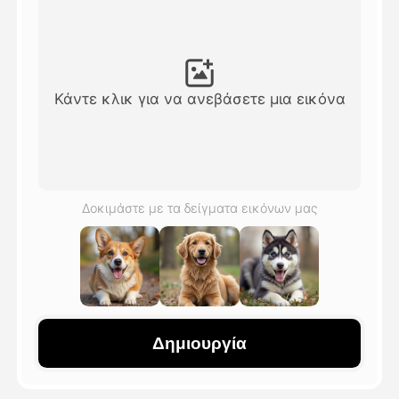
Βίντεο του Avatar
▼
Βίντεο
▼
Κάντε κλικ για να ανεβάσετε μια εικόνα
Φωτογραφία
▼
Άλλα Μέσα
▼
Δοκιμάστε με τα δείγματα εικόνων μας
Δείτε όλα τα πρότυπα
Γκαλερί
Δημιουργία
Blog