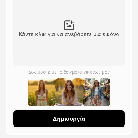
Βίντεο του Avatar
▼
Βίντεο
▼
Κάντε κλικ για να ανεβάσετε μια εικόνα
Φωτογραφία
▼
Άλλα Μέσα
▼
Δοκιμάστε με τα δείγματα εικόνων μας
Δείτε όλα τα πρότυπα
Γκαλερί
Δημιουργία
Blog