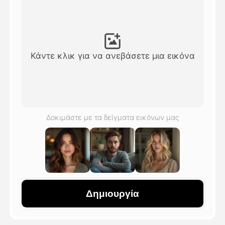
Βίντεο του Avatar
▼
Βίντεο
▼
Κάντε κλικ για να ανεβάσετε μια εικόνα
Φωτογραφία
▼
Άλλα Μέσα
▼
Δοκιμάστε με τα δείγματα εικόνων μας
Δείτε όλα τα πρότυπα
Γκαλερί
Δημιουργία
Blog