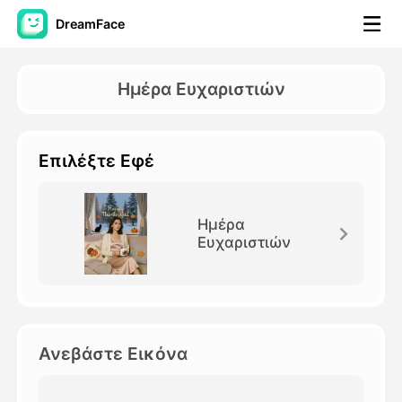
DreamFace
Εργαλεία AI
Ημέρα Ευχαριστιών
Βίντεο του Avatar
▼
Επιλέξτε Εφέ
Βίντεο
▼
Φωτογραφία
▼
Ημέρα
Ευχαριστιών
Άλλα Μέσα
▼
Δείτε όλα τα εργαλεία
Ανεβάστε Εικόνα
Πρότυπα