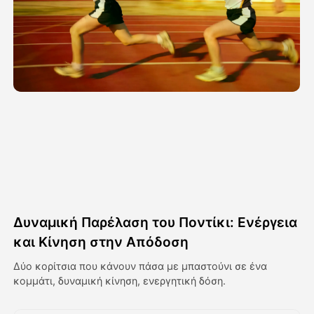
Βίντεο του Avatar
▼
Βίντεο
▼
Φωτογραφία
▼
Άλλα Μέσα
▼
Δείτε όλα τα πρότυπα
Δυναμική Παρέλαση του Ποντίκι: Ενέργεια
Γκαλερί
και Κίνηση στην Απόδοση
Δύο κορίτσια που κάνουν πάσα με μπαστούνι σε ένα
κομμάτι, δυναμική κίνηση, ενεργητική δόση.
Blog