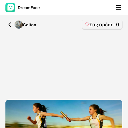
DreamFace
Σας αρέσει
0
All
Colton
Εργαλεία AI
Βίντεο του Avatar
▼
Βίντεο
▼
Φωτογραφία
▼
Άλλα Μέσα
▼
Δείτε όλα τα εργαλεία
Πρότυπα