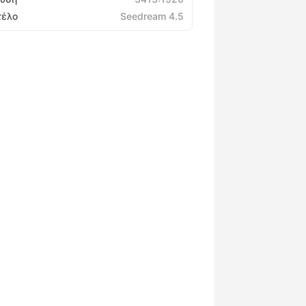
τέλο
Seedream 4.5