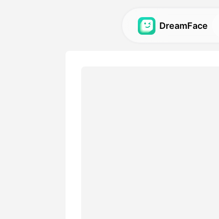
DreamFace
Εργαλεία AI
Εξερευνήστε τα πιο ισχυρ
τεχνητού νοου για avatar, 
εικόνες.
Γκαλερί
Ανακαλύψτε και επαναδη
εκπληκτικά οπτικά εφέ π
δημιουργήθηκαν με τα εργ
τεχνητού νοου.
Τιμολόγιο
Επιλέξτε ένα σχέδιο με ευ
που ταιριάζουν στις δημιο
ανάγκες.