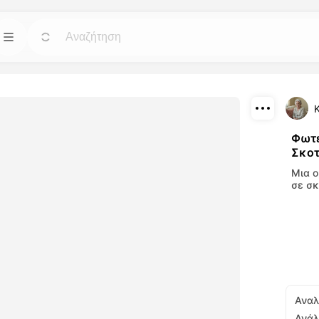
Πρότυπα
Πήγαινε
Πήγαινε
ά εργαλεία
Ξεκινήστε τα έργα σας με έτοιμα σχέδια για
βίντεο και
κάθε ανάγκη.
K
Λήψη
Φωτε
Blog
Πήγαινε
Πήγαινε
Σκοτ
Διαμοιρασμός
μιουργήστε
Διαβάστε απόψεις, ενημερώσεις και
Μια 
ου
συμβουλές για την τεχνολογία Dreamface AI.
σε σκ
αλεία μας
API
Πήγαινε
Πήγαινε
έλικτες επιλογές
Ενσωματώστε τις δυνατότητες τεχνητού
υργικές σας
νοου μας με ευκολία στις δικές σας
εφαρμογές.
Αναλ
Ανάλ