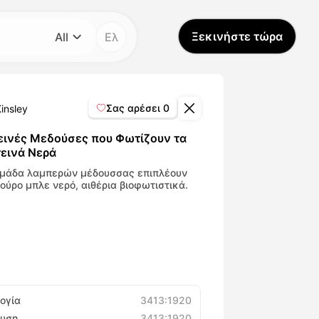
Ξεκινήστε τώρα
All
Ελ
Κατηγορία
All
Σας αρέσει
0
insley
Avatar Video
ινές Μεδούσες που Φωτίζουν τα
εινά Νερά
Pet Video
ομάδα λαμπερών μέδουσσας επιπλέουν
ούρο μπλε νερό, αιθέρια βιοφωτιστικά.
AI Video
AI Photo
Trendy Template
ογία
3413:1920
υση
3413:1920